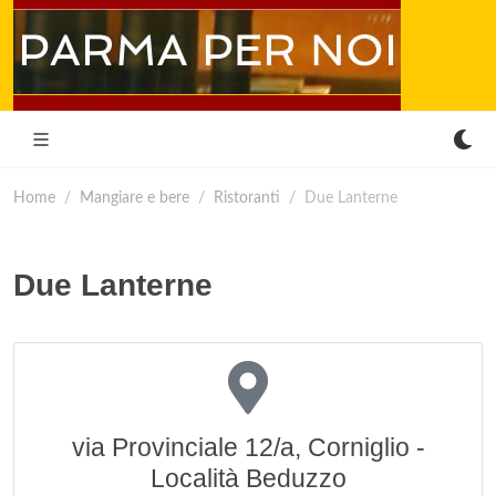
Home
Mangiare e bere
Ristoranti
Due Lanterne
Due Lanterne
via Provinciale 12/a, Corniglio -
Località Beduzzo