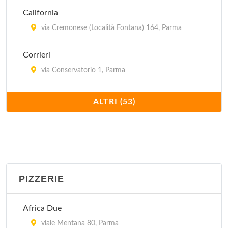
California
via Cremonese (Località Fontana) 164, Parma
Corrieri
via Conservatorio 1, Parma
Cotogni
ALTRI (53)
località Frescarolo 16, Busseto
Da Benecchi
borgo Grassani 1, Parma
PIZZERIE
Da Ivo
località Parola 2, Fontanellato
Africa Due
Dei Paggi
viale Mentana 80, Parma