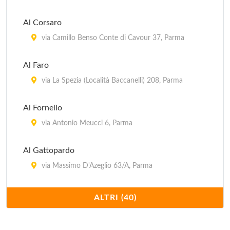
borgo Paggeria 12, Parma
Al Corsaro
Del Cacciatore
via Camillo Benso Conte di Cavour 37, Parma
strada dell'Aia (Località Frassinara) 19, Sorbolo
Al Faro
Del Ducato
via La Spezia (Località Baccanelli) 208, Parma
via Niccolò Paganini 5, Parma
Al Fornello
via Antonio Meucci 6, Parma
Al Gattopardo
via Massimo D'Azeglio 63/A, Parma
Al Petitot
ALTRI (40)
piazza Risorgimento 3, Parma