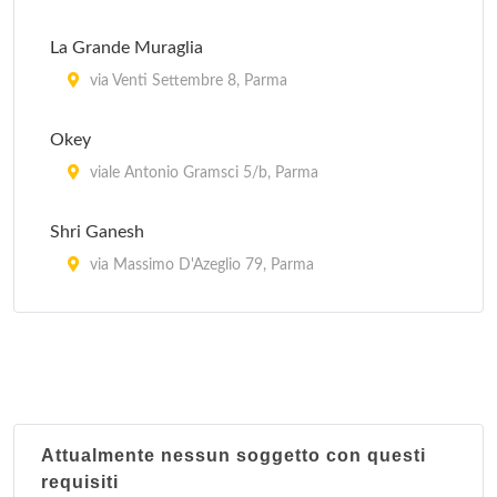
La Grande Muraglia
via Venti Settembre 8, Parma
Okey
viale Antonio Gramsci 5/b, Parma
Shri Ganesh
via Massimo D'Azeglio 79, Parma
Tokyo
via Alberto Del Bono 3, Parma
Trabocca
viale Piacenza 13, Parma
Attualmente nessun soggetto con questi
requisiti