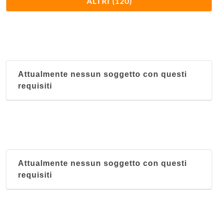
ALTRI (120)
via Benedetto Bacchini 23, Fidenza
Al Tramezzo
via del Bono 5/B, Parma
Attualmente nessun soggetto con questi
Al Vecchio Mulino
requisiti
località Gelana 9/A, Bedonia
Al Vedel
via Centrale 68, Colorno
Al Veliero
Attualmente nessun soggetto con questi
via Emilio Lepido 29/A, Parma
requisiti
Alla Fontana
via Cremonese (Località Fognano) 156/A, Parma