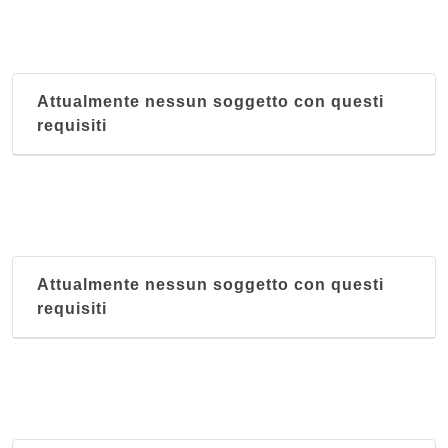
viale Antonio Gramsci 5/b, Parma
Trabocca
viale Piacenza 13, Parma
Attualmente nessun soggetto con questi
requisiti
Attualmente nessun soggetto con questi
requisiti