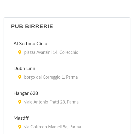
Al Settimo Cielo
piazza Avanzini 14, Collecchio
PUB BIRRERIE
Al Veliero
via Emilio Lepido 29/A, Parma
Al Settimo Cielo
Alla Fontana
piazza Avanzini 14, Collecchio
via Cremonese (Località Fognano) 156/A, Parma
Dubh Linn
Astoria
borgo del Correggio 1, Parma
via Gandolfi 7, Fidenza
Hangar 628
Bon Gusto
viale Antonio Fratti 28, Parma
via Ventiquattro Maggio 30, Fontanellato
Mastiff
via Goffredo Mameli 9a, Parma