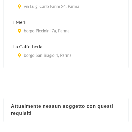
via Luigi Carlo Farini 24, Parma
I Merli
borgo Piccinini 7a, Parma
La Caffetheria
borgo San Biagio 4, Parma
Ombre Rosse
Borgo Giacomo Tommasini 18, Parma
Pane e Salame
piazza Ubaldi 1, Felino
Attualmente nessun soggetto con questi
requisiti
Rangon
borgo San Silvestro 10, Parma