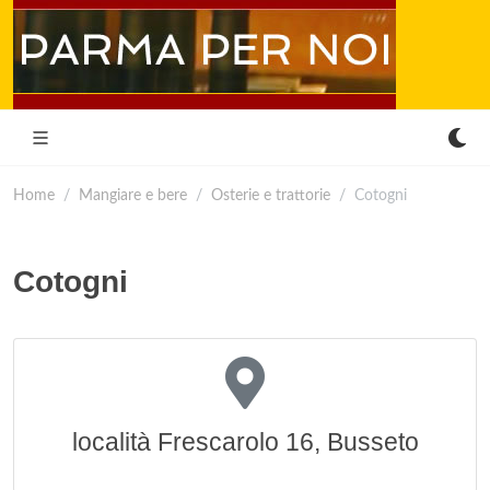
Home
Mangiare e bere
Osterie e trattorie
Cotogni
Cotogni
località Frescarolo 16, Busseto