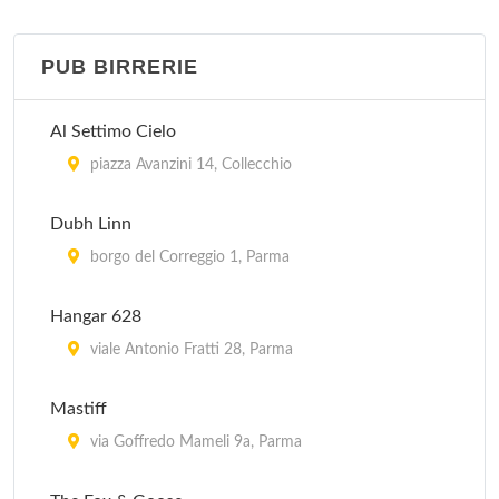
piazza Avanzini 14, Collecchio
PUB BIRRERIE
Al Veliero
via Emilio Lepido 29/A, Parma
Al Settimo Cielo
Alla Fontana
piazza Avanzini 14, Collecchio
via Cremonese (Località Fognano) 156/A, Parma
Dubh Linn
Astoria
borgo del Correggio 1, Parma
via Gandolfi 7, Fidenza
Hangar 628
Bon Gusto
viale Antonio Fratti 28, Parma
via Ventiquattro Maggio 30, Fontanellato
Mastiff
via Goffredo Mameli 9a, Parma