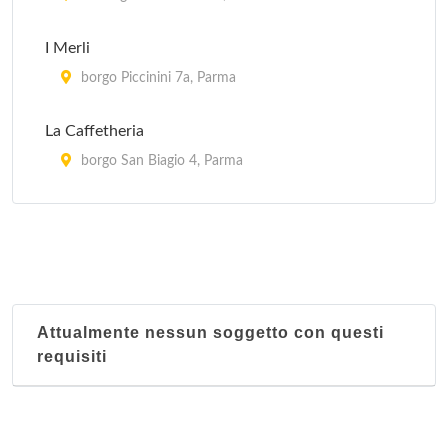
I Merli
borgo Piccinini 7a, Parma
La Caffetheria
borgo San Biagio 4, Parma
Ombre Rosse
Borgo Giacomo Tommasini 18, Parma
Pane e Salame
piazza Ubaldi 1, Felino
Attualmente nessun soggetto con questi
requisiti
Rangon
borgo San Silvestro 10, Parma