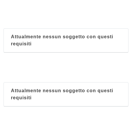
Al Tramezzo
via del Bono 5/B, Parma
Attualmente nessun soggetto con questi
Al Vecchio Mulino
requisiti
località Gelana 9/A, Bedonia
Al Vedel
via Centrale 68, Colorno
Al Veliero
Attualmente nessun soggetto con questi
via Emilio Lepido 29/A, Parma
requisiti
Alla Fontana
via Cremonese (Località Fognano) 156/A, Parma