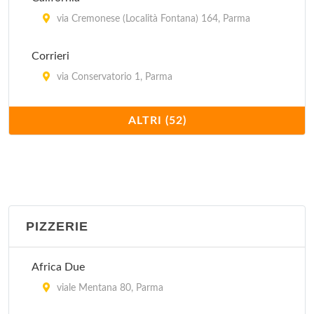
via Cremonese (Località Fontana) 164, Parma
Corrieri
via Conservatorio 1, Parma
Da Benecchi
ALTRI (52)
borgo Grassani 1, Parma
Da Ivo
località Parola 2, Fontanellato
PIZZERIE
Dei Paggi
borgo Paggeria 12, Parma
Africa Due
Del Cacciatore
viale Mentana 80, Parma
strada dell'Aia (Località Frassinara) 19, Sorbolo