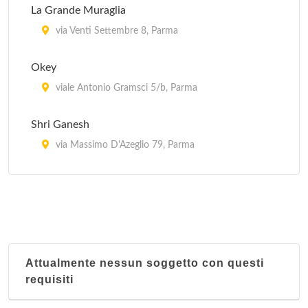
La Grande Muraglia
via Venti Settembre 8, Parma
Okey
viale Antonio Gramsci 5/b, Parma
Shri Ganesh
via Massimo D'Azeglio 79, Parma
Tokyo
via Alberto Del Bono 3, Parma
Trabocca
viale Piacenza 13, Parma
Attualmente nessun soggetto con questi
requisiti