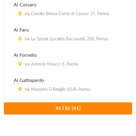
Al Corsaro
Del Ducato
via Camillo Benso Conte di Cavour 37, Parma
via Niccolò Paganini 5, Parma
Al Faro
Del Tribunale
via La Spezia (Località Baccanelli) 208, Parma
vicolo Politi 5, Parma
Al Fornello
via Antonio Meucci 6, Parma
Al Gattopardo
via Massimo D'Azeglio 63/A, Parma
Al Petitot
ALTRI (41)
piazza Risorgimento 3, Parma
Al Settimo Cielo