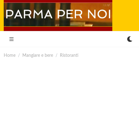
Home
Mangiare e bere
Ristoranti