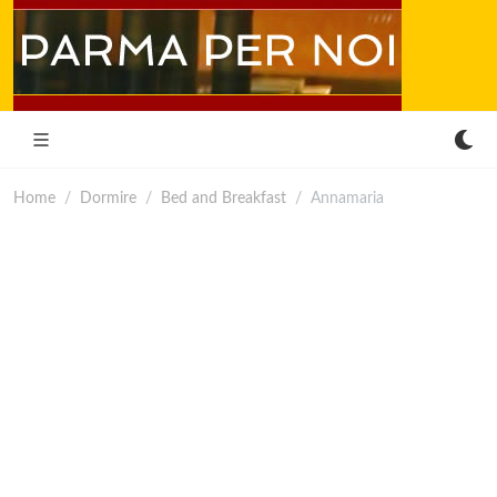
Home
Dormire
Bed and Breakfast
Annamaria