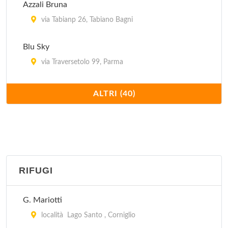
Azzali Bruna
via Tabianp 26, Tabiano Bagni
Blu Sky
via Traversetolo 99, Parma
Bruna
ALTRI (40)
via Tabiano 26, Salsomaggiore Terme
Casa Guareschi
via Provinciale 61, Fontanelle
RIFUGI
Case Granelli
località Tabiano Granelli 162, Tabiano Bagni
G. Mariotti
Centro Storico
località Lago Santo , Corniglio