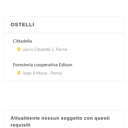
Alex
viale Maria Luigia 1, Tabiano Bagni
OSTELLI
Alle Terme
via Roma 20, Salsomaggiore Terme
Cittadella
parco Cittadella 5, Parma
Ambrosiano
via Valentini 9, Salsomaggiore Terme
Foresteria cooperativa Edison
largo 8 Marzo , Parma
Amica
viale Rimembranze 6bis, Salsomaggiore Terme
Amorini
via Antonio Gramsci 37, Parma
Attualmente nessun soggetto con questi
requisiti