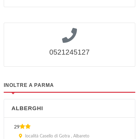
0521245127
INOLTRE A PARMA
ALBERGHI
29
località Casello di Gotra , Albareto