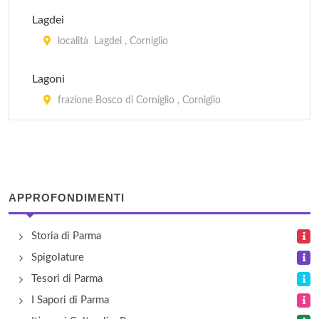
via Madre Adorni 16, Parma
Lagdei
Costanza
località Lagdei , Corniglio
via Madonnina Gigli 13, Parma
Lagoni
Dalla Nonna Maria
frazione Bosco di Corniglio , Corniglio
strada Valle 13, San Secondo Parmense
APPROFONDIMENTI
Storia di Parma
Spigolature
Tesori di Parma
I Sapori di Parma