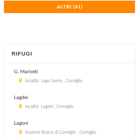
Blu Sky
ALTRI (41)
via Traversetolo 99, Parma
Bruna
via Tabiano 26, Salsomaggiore Terme
RIFUGI
Casa Guareschi
via Provinciale 61, Fontanelle
G. Mariotti
Case Granelli
località Lago Santo , Corniglio
località Tabiano Granelli 162, Tabiano Bagni
Lagdei
Centro Storico
località Lagdei , Corniglio
via Madre Adorni 16, Parma
Lagoni
Costanza
frazione Bosco di Corniglio , Corniglio