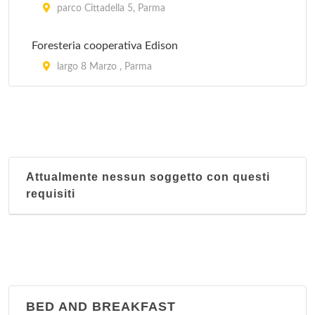
parco Cittadella 5, Parma
Ambrosiano
via Valentini 9, Salsomaggiore Terme
Foresteria cooperativa Edison
largo 8 Marzo , Parma
Amica
viale Rimembranze 6bis, Salsomaggiore Terme
Ancelle del Santuario
via Matteotti 65, Salsomaggiore Terme
Attualmente nessun soggetto con questi
requisiti
BED AND BREAKFAST