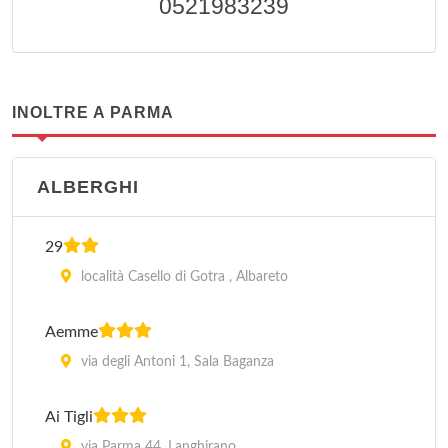
0521983239
INOLTRE A PARMA
ALBERGHI
29
località Casello di Gotra , Albareto
Aemme
via degli Antoni 1, Sala Baganza
Ai Tigli
via Parma 44, Langhirano