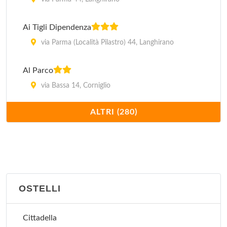
Ai Tigli Dipendenza
via Parma (Località Pilastro) 44, Langhirano
Al Parco
via Bassa 14, Corniglio
ALTRI (280)
Albergo di Stigliano Mario
via Malpeli 90, Fidenza
Alex
viale Maria Luigia 1, Tabiano Bagni
OSTELLI
Alle Terme
via Roma 20, Salsomaggiore Terme
Cittadella