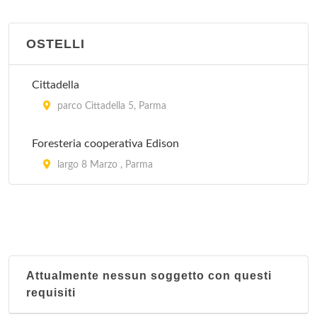
via Roma 20, Salsomaggiore Terme
OSTELLI
Ambrosiano
via Valentini 9, Salsomaggiore Terme
Cittadella
parco Cittadella 5, Parma
Amica
viale Rimembranze 6bis, Salsomaggiore Terme
Foresteria cooperativa Edison
largo 8 Marzo , Parma
Amorini
via Antonio Gramsci 37, Parma
Ancelle del Santuario
via Matteotti 65, Salsomaggiore Terme
Attualmente nessun soggetto con questi
requisiti