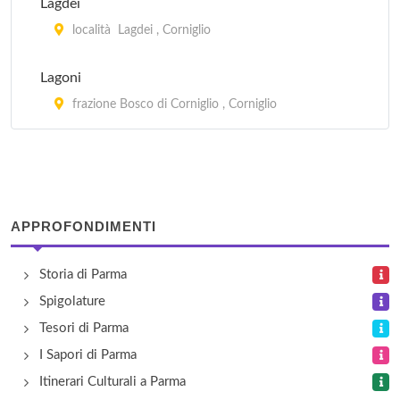
Lagdei
Centro Storico
località Lagdei , Corniglio
via Madre Adorni 16, Parma
Lagoni
Costanza
frazione Bosco di Corniglio , Corniglio
via Madonnina Gigli 13, Parma
APPROFONDIMENTI
Storia di Parma
Spigolature
Tesori di Parma
I Sapori di Parma
Itinerari Culturali a Parma