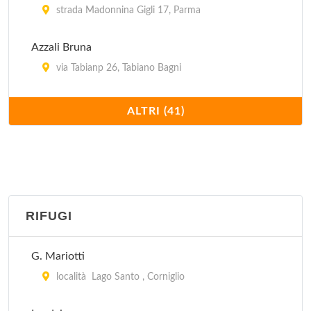
strada Madonnina Gigli 17, Parma
Azzali Bruna
via Tabianp 26, Tabiano Bagni
Blu Sky
ALTRI (41)
via Traversetolo 99, Parma
Bruna
via Tabiano 26, Salsomaggiore Terme
RIFUGI
Casa Guareschi
via Provinciale 61, Fontanelle
G. Mariotti
Case Granelli
località Lago Santo , Corniglio
località Tabiano Granelli 162, Tabiano Bagni