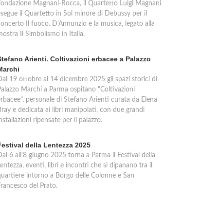
Fondazione Magnani-Rocca, il Quartetto Luigi Magnani
esegue il Quartetto in Sol minore di Debussy per il
oncerto Il fuoco. D'Annunzio e la musica, legato alla
ostra Il Simbolismo in Italia.
Stefano Arienti. Coltivazioni erbacee a Palazzo
Marchi
al 19 ottobre al 14 dicembre 2025 gli spazi storici di
Palazzo Marchi a Parma ospitano "Coltivazioni
erbacee", personale di Stefano Arienti curata da Elena
ray e dedicata ai libri manipolati, con due grandi
nstallazioni ripensate per il palazzo.
Festival della Lentezza 2025
al 6 all'8 giugno 2025 torna a Parma il Festival della
entezza, eventi, libri e incontri che si dipanano tra il
quartiere intorno a Borgo delle Colonne e San
Francesco del Prato.