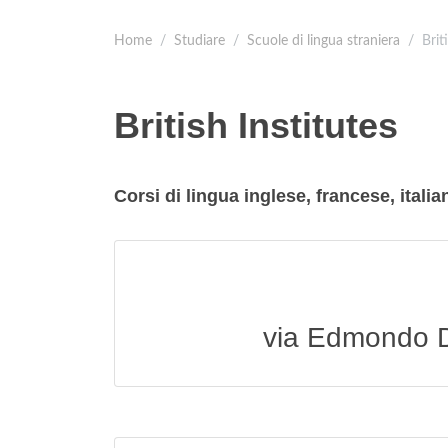
Home
Studiare
Scuole di lingua straniera
Brit
British Institutes
Corsi di lingua inglese, francese, italia
via Edmondo D