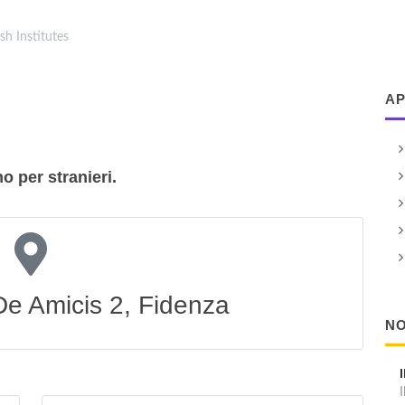
ish Institutes
AP
no per stranieri.
e Amicis 2, Fidenza
NO
I