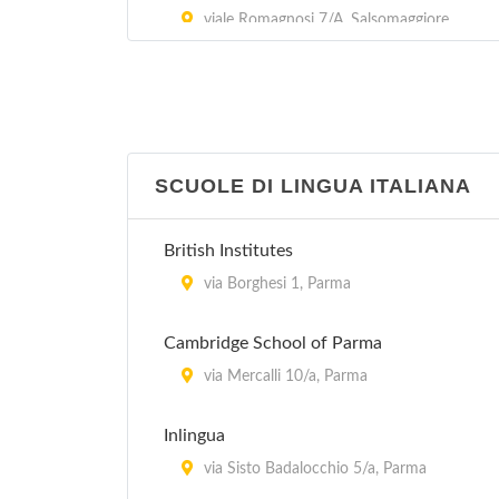
viale Romagnosi 7/A, Salsomaggiore
Terme
Biblioteca Guanda
vicolo Asse 5, Parma
SCUOLE DI LINGUA ITALIANA
Biblioteca Pavese
via Newton , Parma
British Institutes
via Borghesi 1, Parma
Emeroteca
vicolo Santa Maria 5, Parma
Cambridge School of Parma
via Mercalli 10/a, Parma
Inlingua
via Sisto Badalocchio 5/a, Parma