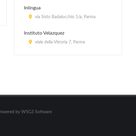
Inlingua
via Sisto Badalocchio 5/a, Parma
Instituto Velazquez
viale della Vittoria 7, Parma
Oxford Institute
via Giuseppe Mazzini 14, Parma
Wall Street
strada Giuseppe Garibaldi 2, Parma
ati. Powered by WSG3 Software