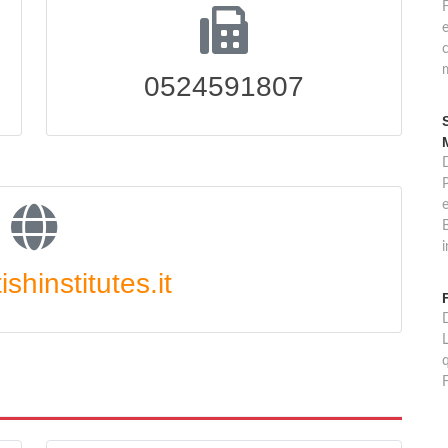
c
m
0524591807
D
B
i
shinstitutes.it
D
L