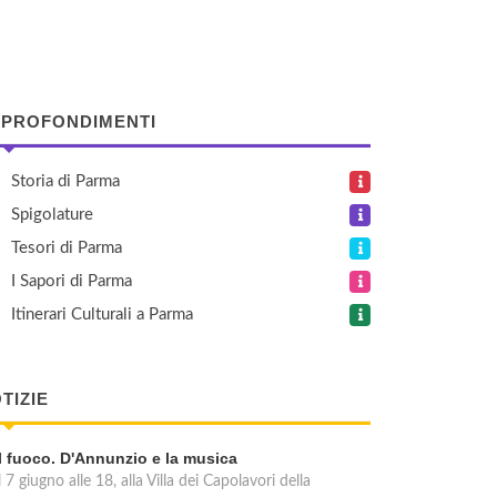
PROFONDIMENTI
Storia di Parma
Spigolature
Tesori di Parma
I Sapori di Parma
Itinerari Culturali a Parma
TIZIE
Il fuoco. D'Annunzio e la musica
l 7 giugno alle 18, alla Villa dei Capolavori della