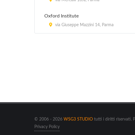
via Mercalli 10/a, Parma
Oxford Institute
via Giuseppe Mazzini 14, Parma
© 2006 - 2026
WSG3 STUDIO
tutti i diritti riserv
Privacy Policy