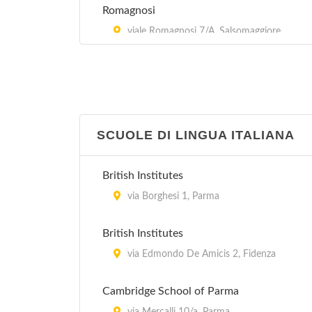
Romagnosi
viale Romagnosi 7/A, Salsomaggiore
Terme
Biblioteca Guanda
vicolo Asse 5, Parma
SCUOLE DI LINGUA ITALIANA
Biblioteca Pavese
via Newton , Parma
British Institutes
via Borghesi 1, Parma
Emeroteca
vicolo Santa Maria 5, Parma
British Institutes
via Edmondo De Amicis 2, Fidenza
Cambridge School of Parma