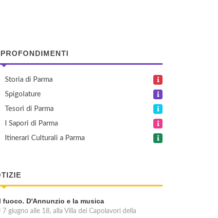
PROFONDIMENTI
Storia di Parma
Spigolature
Tesori di Parma
I Sapori di Parma
Itinerari Culturali a Parma
TIZIE
Il fuoco. D'Annunzio e la musica
l 7 giugno alle 18, alla Villa dei Capolavori della