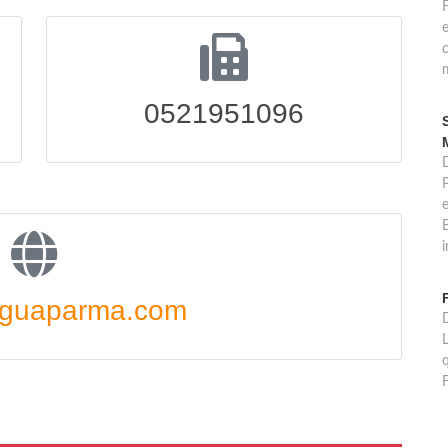
c
m
0521951096
D
B
i
nguaparma.com
D
L