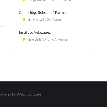
borgo Basinio Basini 1, Parma
Cambridge School of Parma
via Mercalli 10/a, Parma
Instituto Velazquez
viale della Vittoria 7, Parma
Oxford Institute
via Giuseppe Mazzini 14, Parma
Wall Street
strada Giuseppe Garibaldi 2, Parma
ati. Powered by WSG3 Software