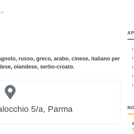
gua
AP
agnolo, russo, greco, arabo, cinese, italiano per
dese, olandese, serbo-croato.
alocchio 5/a, Parma
NO
I