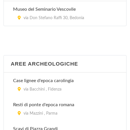
Museo Archeologico Nazionale
Museo del Seminario Vescovile
piazza della Pilotta 5, Parma
via Don Stefano Raffi 30, Bedonia
AREE ARCHEOLOGICHE
Case lignee d'epoca carolingia
via Bacchini , Fidenza
Resti di ponte d'epoca romana
via Mazzini , Parma
Scavi di Piazza Grandi