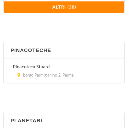
Fondazione Magnani Rocca
ALTRI (38)
via Fondazione Magnani Rocca 18, Mamiano di
Traversetolo
Fondazione Museo Ettore Guatelli
via Nazionale 130, Collecchio
PINACOTECHE
Fondazione Museo Glauco Lombardi
Pinacoteca Stuard
via Giuseppe Garibaldi 15, Parma
borgo Parmigianino 2, Parma
Galleria Nazionale
piazza della Pilotta 15, Parma
Museo Amedeo Bocchi
strada Benedetto Cairoli , Parma
PLANETARI