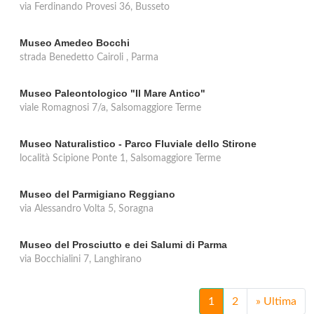
via Ferdinando Provesi 36, Busseto
Museo Amedeo Bocchi
strada Benedetto Cairoli , Parma
Museo Paleontologico "Il Mare Antico"
viale Romagnosi 7/a, Salsomaggiore Terme
Museo Naturalistico - Parco Fluviale dello Stirone
località Scipione Ponte 1, Salsomaggiore Terme
Museo del Parmigiano Reggiano
via Alessandro Volta 5, Soragna
Museo del Prosciutto e dei Salumi di Parma
via Bocchialini 7, Langhirano
1
2
»
Ultima