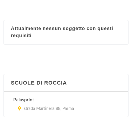
Figurella Emilia
piazzale Santa Croce 7, Parma
Attualmente nessun soggetto con questi
Fisi Labor Club
requisiti
borgo Giacomo Tommasini 18, Parma
Fitness Center
borgo Felino 7, Parma
Fitnesstime
SCUOLE DI ROCCIA
via Emilia Ovest , Parma
Palasprint
International Body Center
strada Martinella 88, Parma
via Meazza 11/a, Parma