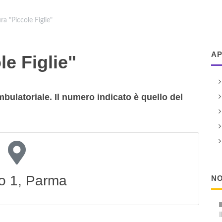
ra "Piccole Figlie"
AP
le Figlie"
mbulatoriale. Il numero indicato è quello del
Po 1, Parma
NO
I