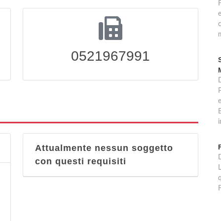
c
m
0521967991
D
B
i
Attualmente nessun soggetto
D
con questi requisiti
L