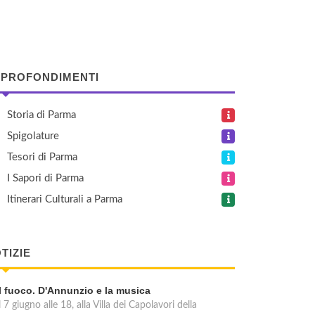
PROFONDIMENTI
Storia di Parma
Spigolature
Tesori di Parma
I Sapori di Parma
Itinerari Culturali a Parma
TIZIE
Il fuoco. D'Annunzio e la musica
l 7 giugno alle 18, alla Villa dei Capolavori della