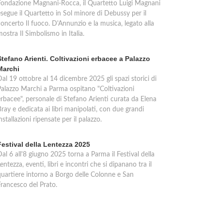
Fondazione Magnani-Rocca, il Quartetto Luigi Magnani
esegue il Quartetto in Sol minore di Debussy per il
oncerto Il fuoco. D'Annunzio e la musica, legato alla
ostra Il Simbolismo in Italia.
Stefano Arienti. Coltivazioni erbacee a Palazzo
Marchi
al 19 ottobre al 14 dicembre 2025 gli spazi storici di
Palazzo Marchi a Parma ospitano "Coltivazioni
erbacee", personale di Stefano Arienti curata da Elena
ray e dedicata ai libri manipolati, con due grandi
nstallazioni ripensate per il palazzo.
Festival della Lentezza 2025
al 6 all'8 giugno 2025 torna a Parma il Festival della
entezza, eventi, libri e incontri che si dipanano tra il
quartiere intorno a Borgo delle Colonne e San
Francesco del Prato.