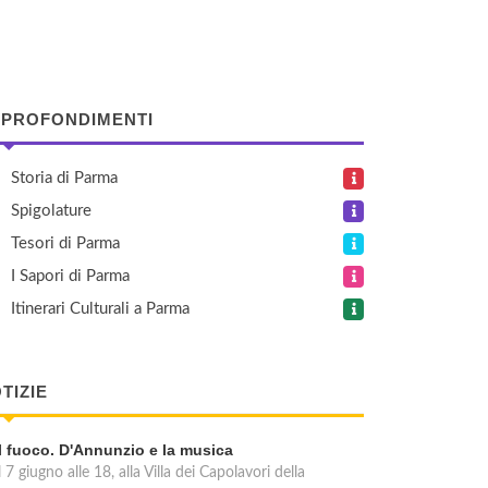
PROFONDIMENTI
Storia di Parma
Spigolature
Tesori di Parma
I Sapori di Parma
Itinerari Culturali a Parma
TIZIE
Il fuoco. D'Annunzio e la musica
l 7 giugno alle 18, alla Villa dei Capolavori della