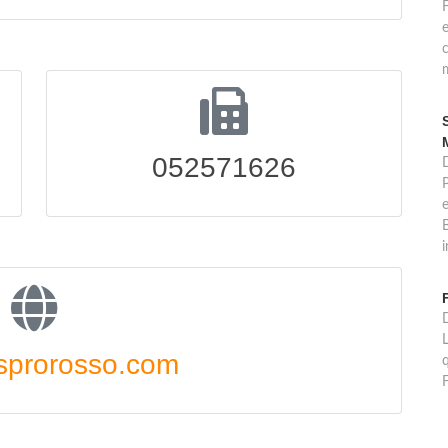
c
m
052571626
D
B
i
D
L
sprorosso.com