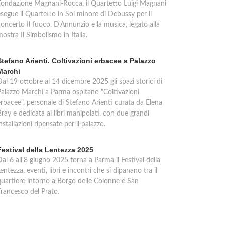
Fondazione Magnani-Rocca, il Quartetto Luigi Magnani
esegue il Quartetto in Sol minore di Debussy per il
oncerto Il fuoco. D'Annunzio e la musica, legato alla
ostra Il Simbolismo in Italia.
Stefano Arienti. Coltivazioni erbacee a Palazzo
Marchi
al 19 ottobre al 14 dicembre 2025 gli spazi storici di
Palazzo Marchi a Parma ospitano "Coltivazioni
erbacee", personale di Stefano Arienti curata da Elena
ray e dedicata ai libri manipolati, con due grandi
nstallazioni ripensate per il palazzo.
Festival della Lentezza 2025
al 6 all'8 giugno 2025 torna a Parma il Festival della
entezza, eventi, libri e incontri che si dipanano tra il
quartiere intorno a Borgo delle Colonne e San
Francesco del Prato.