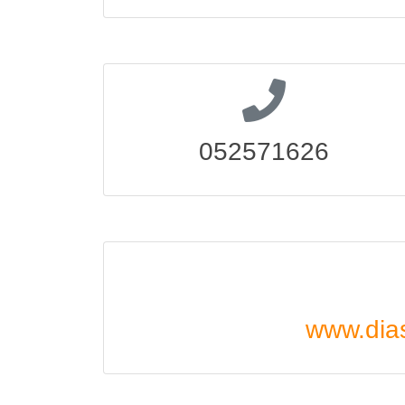
052571626
www.dia