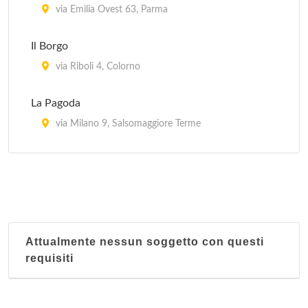
via Emilia Ovest 63, Parma
Il Borgo
via Riboli 4, Colorno
La Pagoda
via Milano 9, Salsomaggiore Terme
Liberty
piazzale Salvo d'Acquisto 15, Parma
Parmigianino
via Menconi 13, Parma
Attualmente nessun soggetto con questi
requisiti
Pineta
via delle Basse 3, Collecchio