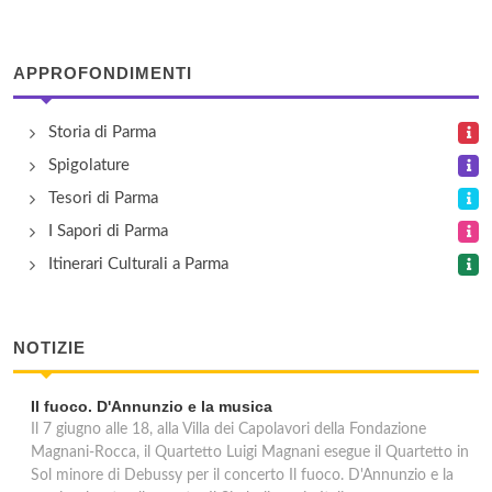
Pineta Residence
via Saragat 41/43, Collecchio
APPROFONDIMENTI
Sant'Anna
Storia di Parma
via Roma 5, Bedonia
Spigolature
Tesori di Parma
I Sapori di Parma
Itinerari Culturali a Parma
NOTIZIE
Il fuoco. D'Annunzio e la musica
Il 7 giugno alle 18, alla Villa dei Capolavori della Fondazione
Magnani-Rocca, il Quartetto Luigi Magnani esegue il Quartetto in
Sol minore di Debussy per il concerto Il fuoco. D'Annunzio e la