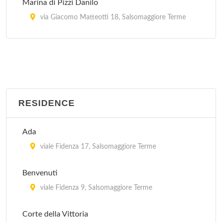
Marina di Pizzi Danilo
via Giacomo Matteotti 18, Salsomaggiore Terme
Perla di Costa Carla
via Antonio Gramsci 17, Salsomaggiore Terme
Piccola Residenza di Bragalini Ernesto
via Giacomo Puccini 12, Salsomaggiore Terme
RESIDENCE
Sgrò Concetta
Ada
via Riccio da Parma 4, Salsomaggiore Terme
viale Fidenza 17, Salsomaggiore Terme
Benvenuti
viale Fidenza 9, Salsomaggiore Terme
Corte della Vittoria