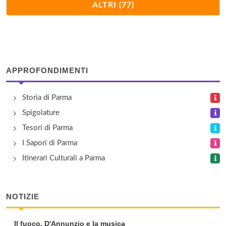
Bodum
ALTRI (77)
via San Michele Campagna , Fidenza
Bormioli Rocco Casa
Viale Martiri della Libertà 1, Fidenza
APPROFONDIMENTI
Bose
Storia di Parma
via San Michele Campagna , Fidenza
Spigolature
Brugnoli
Tesori di Parma
località Vischeto 131, Bardi
I Sapori di Parma
Itinerari Culturali a Parma
Cafè Coton
via San Michele Campagna , Fidenza
NOTIZIE
Calvin Klein Underwear
Il fuoco. D'Annunzio e la musica
via San Michele Campagna , Fidenza